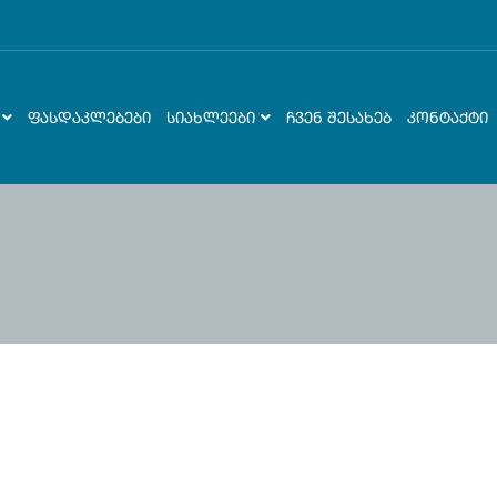
ᲤᲐᲡᲓᲐᲙᲚᲔᲑᲔᲑᲘ
ᲡᲘᲐᲮᲚᲔᲔᲑᲘ
ᲩᲕᲔᲜ ᲨᲔᲡᲐᲮᲔᲑ
ᲙᲝᲜᲢᲐᲥᲢᲘ