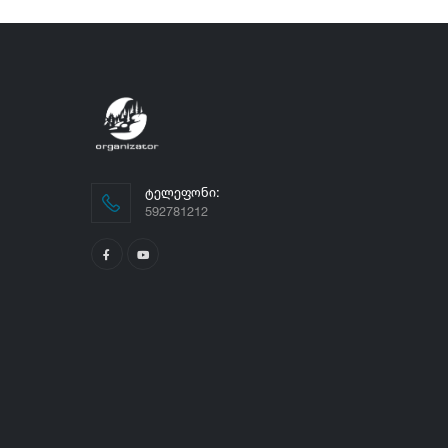
ᲢᲔᲚᲔᲤᲝᲜᲘ:
592781212