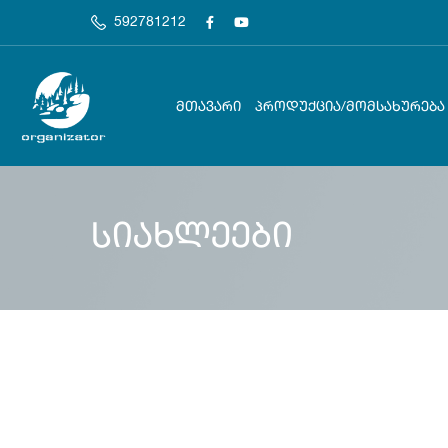
592781212
ᲛᲗᲐᲕᲐᲠᲘ
ᲞᲠᲝᲓᲣᲥᲪᲘᲐ/ᲛᲝᲛᲡᲐᲮᲣᲠᲔᲑᲐ
სიახლეები