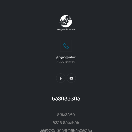
ᲢᲔᲚᲔᲤᲝᲜᲘ:
592781212
ნავიგაცია
მთავარი
ჩვენ შესახებ
პროდუქცია/მომსახურება