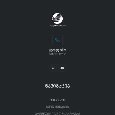
ᲢᲔᲚᲔᲤᲝᲜᲘ:
592781212
ნავიგაცია
მთავარი
ჩვენ შესახებ
პროდუქცია/მომსახურება