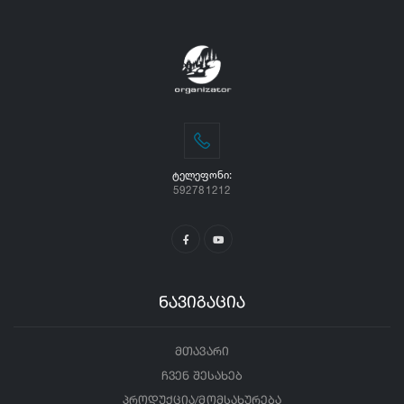
ᲢᲔᲚᲔᲤᲝᲜᲘ:
592781212
ნავიგაცია
მთავარი
ჩვენ შესახებ
პროდუქცია/მომსახურება