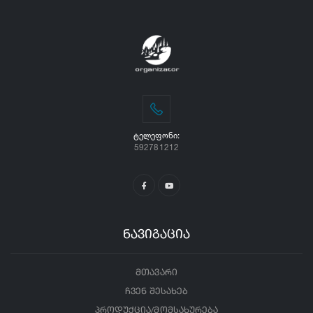
ᲢᲔᲚᲔᲤᲝᲜᲘ:
592781212
ნავიგაცია
მთავარი
ჩვენ შესახებ
პროდუქცია/მომსახურება