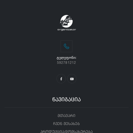
ᲢᲔᲚᲔᲤᲝᲜᲘ:
592781212
ნავიგაცია
მთავარი
ჩვენ შესახებ
პროდუქცია/მომსახურება