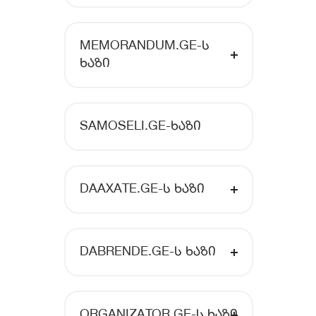
MEMORANDUM.GE-Ს
ᲮᲐᲖᲘ
SAMOSELI.GE-ᲮᲐᲖᲘ
DAAXATE.GE-Ს ᲮᲐᲖᲘ
DABRENDE.GE-Ს ᲮᲐᲖᲘ
ORGANIZATOR.GE-Ს ᲮᲐᲖᲘ