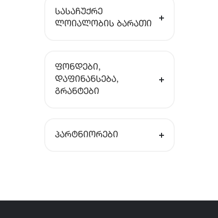
ᲡᲐᲡᲐᲩᲣᲥᲠᲔ
ᲚᲝᲘᲐᲚᲝᲑᲘᲡ ᲑᲐᲠᲐᲗᲘ
ᲤᲝᲜᲓᲔᲑᲘ,
ᲓᲐᲤᲘᲜᲐᲜᲡᲔᲑᲐ,
ᲒᲠᲐᲜᲢᲔᲑᲘ
ᲞᲐᲠᲢᲜᲘᲝᲠᲔᲑᲘ