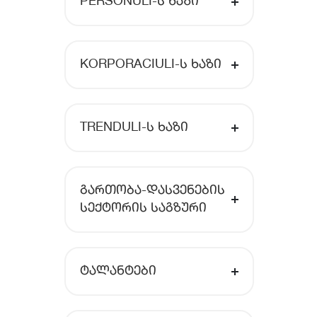
PERSONULI-Ს ᲮᲐᲖᲘ
KORPORACIULI-Ს ᲮᲐᲖᲘ
TRENDULI-Ს ᲮᲐᲖᲘ
ᲒᲐᲠᲗᲝᲑᲐ-ᲓᲐᲡᲕᲔᲜᲔᲑᲘᲡ
ᲡᲔᲥᲢᲝᲠᲘᲡ ᲡᲐᲒᲖᲣᲠᲘ
ᲢᲐᲚᲐᲜᲢᲔᲑᲘ