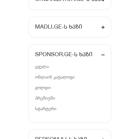
MADLI.GE-Ს ᲮᲐᲖᲘ
SPONSOR.GE-Ს ᲮᲐᲖᲘ
ყველა
ონლაინ კატალოგი
გოლდი
პრემიუმი
სტარტერი