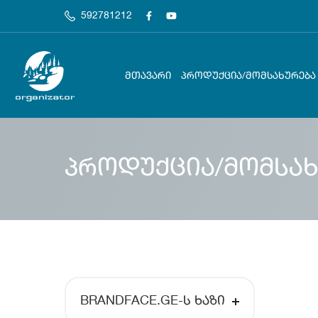
592781212
ᲛᲗᲐᲕᲐᲠᲘ
ᲞᲠᲝᲓᲣᲥᲪᲘᲐ/ᲛᲝᲛᲡᲐᲮᲣᲠᲔᲑᲐ
პროდუქცია/მომსახ
BRANDFACE.GE-Ს ᲮᲐᲖᲘ