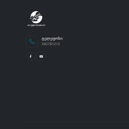
ᲢᲔᲚᲔᲤᲝᲜᲘ:
592781212