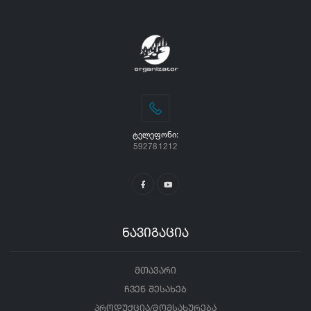
ᲢᲔᲚᲔᲤᲝᲜᲘ:
592781212
ნავიგაცია
მთავარი
ჩვენ შესახებ
პროდუქცია/მომსახურება