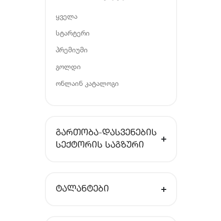
ყველა
სტარტერი
პრემიუმი
გოლდი
ონლაინ კატალოგი
ᲒᲐᲠᲗᲝᲑᲐ-ᲓᲐᲡᲕᲔᲜᲔᲑᲘᲡ
ᲡᲔᲥᲢᲝᲠᲘᲡ ᲡᲐᲒᲖᲣᲠᲘ
ᲢᲐᲚᲐᲜᲢᲔᲑᲘ