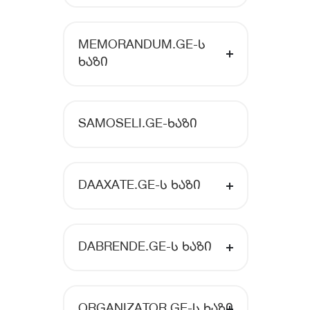
MEMORANDUM.GE-Ს
ᲮᲐᲖᲘ
SAMOSELI.GE-ᲮᲐᲖᲘ
DAAXATE.GE-Ს ᲮᲐᲖᲘ
DABRENDE.GE-Ს ᲮᲐᲖᲘ
ORGANIZATOR.GE-Ს ᲮᲐᲖᲘ