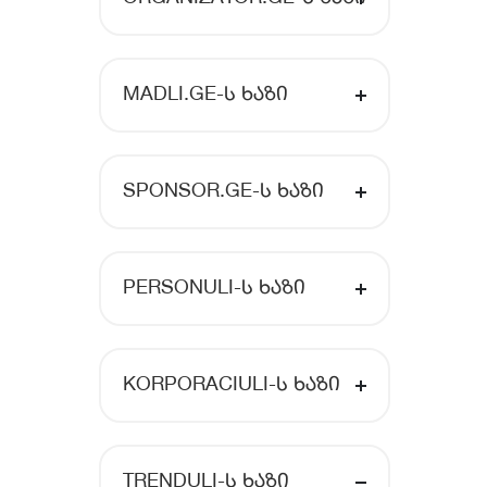
MADLI.GE-Ს ᲮᲐᲖᲘ
SPONSOR.GE-Ს ᲮᲐᲖᲘ
PERSONULI-Ს ᲮᲐᲖᲘ
KORPORACIULI-Ს ᲮᲐᲖᲘ
TRENDULI-Ს ᲮᲐᲖᲘ