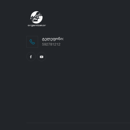
ᲢᲔᲚᲔᲤᲝᲜᲘ:
592781212