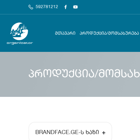
592781212
ᲛᲗᲐᲕᲐᲠᲘ
ᲞᲠᲝᲓᲣᲥᲪᲘᲐ/ᲛᲝᲛᲡᲐᲮᲣᲠᲔᲑᲐ
პროდუქცია/მომსახ
BRANDFACE.GE-Ს ᲮᲐᲖᲘ