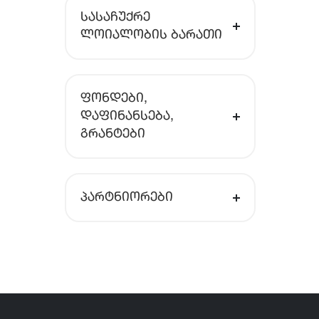
ᲡᲐᲡᲐᲩᲣᲥᲠᲔ
ᲚᲝᲘᲐᲚᲝᲑᲘᲡ ᲑᲐᲠᲐᲗᲘ
ᲤᲝᲜᲓᲔᲑᲘ,
ᲓᲐᲤᲘᲜᲐᲜᲡᲔᲑᲐ,
ᲒᲠᲐᲜᲢᲔᲑᲘ
ᲞᲐᲠᲢᲜᲘᲝᲠᲔᲑᲘ