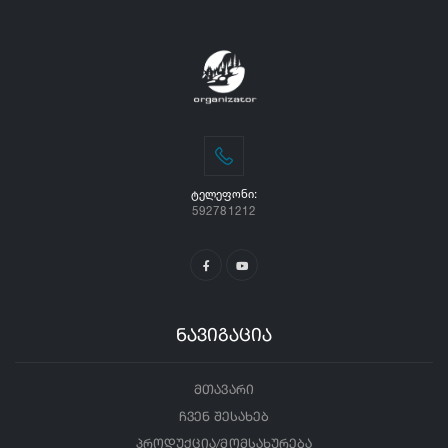
ᲢᲔᲚᲔᲤᲝᲜᲘ:
592781212
ნავიგაცია
მთავარი
ჩვენ შესახებ
პროდუქცია/მომსახურება