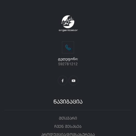
ᲢᲔᲚᲔᲤᲝᲜᲘ:
592781212
ნავიგაცია
მთავარი
ჩვენ შესახებ
პროდუქცია/მომსახურება