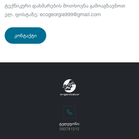
ტექნიკური დახმარების მოთხოვნა გამოაგზავნოთ
ელ. ფოსტაზე: ecogeorgia999@gmail.com
ᲙᲝᲜᲢᲐᲥᲢᲘ
ᲢᲔᲚᲔᲤᲝᲜᲘ:
592781212